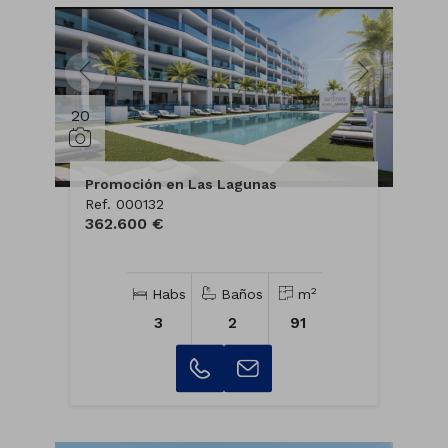
20
Promoción en Las Lagunas
Ref. 000132
362.600 €
2
Habs
Baños
m
3
2
91