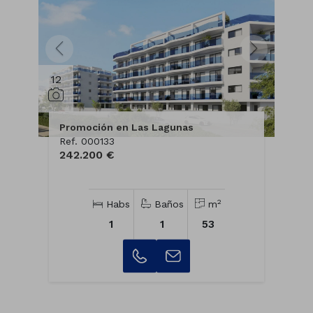
12
Promoción en Las Lagunas
Ref. 000133
242.200 €
2
Habs
Baños
m
1
1
53